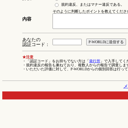
規約違反、またはマナー違反である。
そのように判断したポイントを教えてください 
内容
あなたの
認証コード：
★注意
・「認証コード」をお持ちでない方は「
発行所
」で入手してく
・規約違反の報告も兼ねており、複数人からの報告で調査しま
・いただいた評価に対して、P-WORLDからの個別回答は行っ
メ