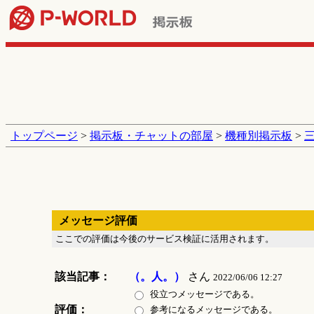
トップページ
>
掲示板・チャットの部屋
>
機種別掲示板
>
メッセージ評価
ここでの評価は今後のサービス検証に活用されます。
該当記事：
（。人。）
さん
2022/06/06 12:27
役立つメッセージである。
評価：
参考になるメッセージである。