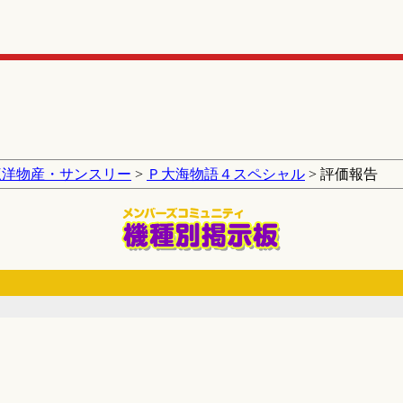
三洋物産・サンスリー
>
Ｐ大海物語４スペシャル
> 評価報告