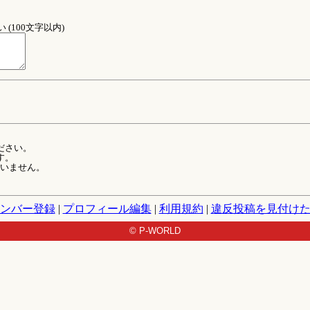
(100文字以内)
ださい。
す。
ていません。
ンバー登録
|
プロフィール編集
|
利用規約
|
違反投稿を見付け
© P-WORLD