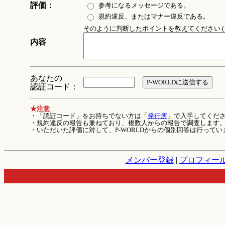
評価：
参考になるメッセージである。
規約違反、またはマナー違反である。
そのように判断したポイントを教えてください (1
内容
あなたの
認証コード：
★注意
・「認証コード」をお持ちでない方は「
発行所
」で入手してくだ
・規約違反の報告も兼ねており、複数人からの報告で調査します
・いただいた評価に対して、P-WORLDからの個別回答は行ってい
メンバー登録
|
プロフィー