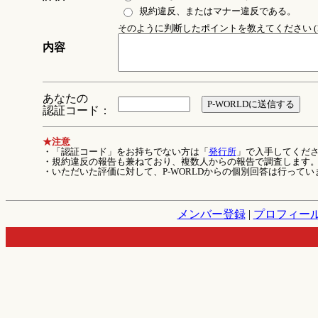
規約違反、またはマナー違反である。
そのように判断したポイントを教えてください (1
内容
あなたの
認証コード：
★注意
・「認証コード」をお持ちでない方は「
発行所
」で入手してくだ
・規約違反の報告も兼ねており、複数人からの報告で調査します
・いただいた評価に対して、P-WORLDからの個別回答は行ってい
メンバー登録
|
プロフィー