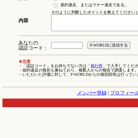
規約違反、またはマナー違反である。
そのように判断したポイントを教えてください (1
内容
あなたの
認証コード：
★注意
・「認証コード」をお持ちでない方は「
発行所
」で入手してくだ
・規約違反の報告も兼ねており、複数人からの報告で調査します
・いただいた評価に対して、P-WORLDからの個別回答は行ってい
メンバー登録
|
プロフィー