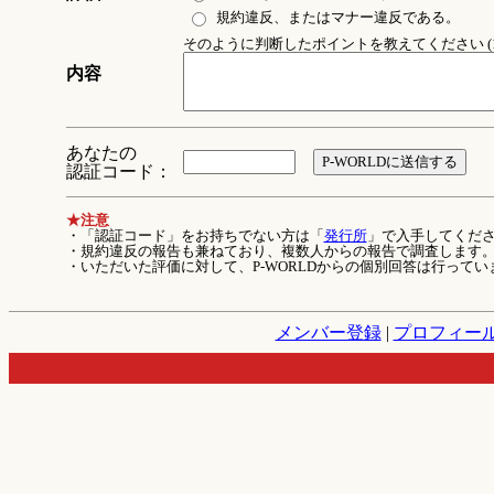
規約違反、またはマナー違反である。
そのように判断したポイントを教えてください (1
内容
あなたの
認証コード：
★注意
・「認証コード」をお持ちでない方は「
発行所
」で入手してくだ
・規約違反の報告も兼ねており、複数人からの報告で調査します
・いただいた評価に対して、P-WORLDからの個別回答は行ってい
メンバー登録
|
プロフィー