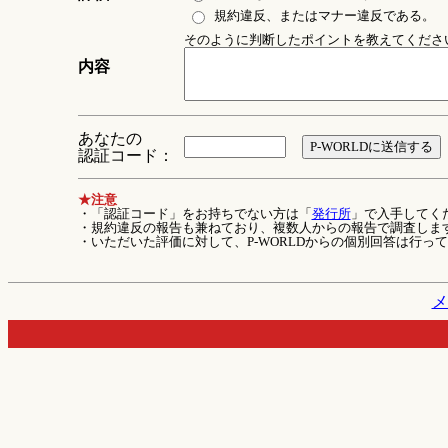
規約違反、またはマナー違反である。
そのように判断したポイントを教えてください 
内容
あなたの
認証コード：
★注意
・「認証コード」をお持ちでない方は「
発行所
」で入手してく
・規約違反の報告も兼ねており、複数人からの報告で調査しま
・いただいた評価に対して、P-WORLDからの個別回答は行っ
メ