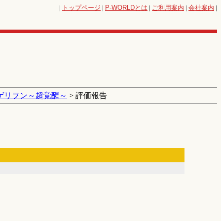
|
トップページ
|
P-WORLD
とは
|
ご利用案内
|
会社案内
|
ゲリヲン～超覚醒～
> 評価報告