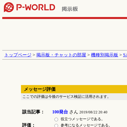
トップページ
>
掲示板・チャットの部屋
>
機種別掲示板
>
メッセージ評価
ここでの評価は今後のサービス検証に活用されます。
該当記事：
100発台
さん
2019/08/22 20:40
役立つメッセージである。
評価：
参考になるメッセージである。