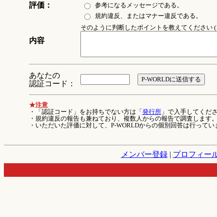
評価：
参考になるメッセージである。
規約違反、またはマナー違反である。
そのように判断したポイントを教えてください (1
内容
あなたの
認証コード：
★注意
・「認証コード」をお持ちでない方は「
発行所
」で入手してくだ
・規約違反の報告も兼ねており、複数人からの報告で調査します
・いただいた評価に対して、P-WORLDからの個別回答は行ってい
メンバー登録
|
プロフィー