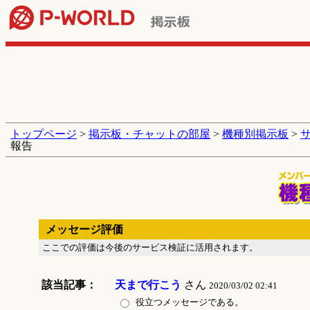
トップページ
>
掲示板・チャットの部屋
>
機種別掲示板
>
報告
メッセージ評価
ここでの評価は今後のサービス検証に活用されます。
該当記事：
天まで行こう
さん
2020/03/02 02:41
役立つメッセージである。