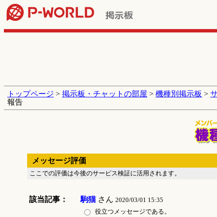
トップページ
>
掲示板・チャットの部屋
>
機種別掲示板
>
報告
メッセージ評価
ここでの評価は今後のサービス検証に活用されます。
該当記事：
駒猫
さん
2020/03/01 15:35
役立つメッセージである。