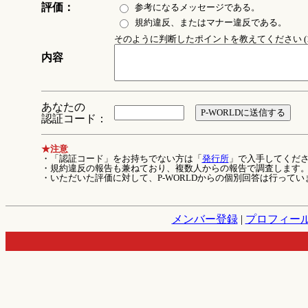
評価：
参考になるメッセージである。
規約違反、またはマナー違反である。
そのように判断したポイントを教えてください (1
内容
あなたの
認証コード：
★注意
・「認証コード」をお持ちでない方は「
発行所
」で入手してくだ
・規約違反の報告も兼ねており、複数人からの報告で調査します
・いただいた評価に対して、P-WORLDからの個別回答は行ってい
メンバー登録
|
プロフィー