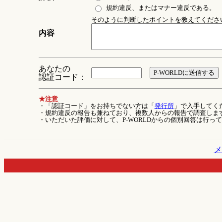
規約違反、またはマナー違反である。
そのように判断したポイントを教えてください 
内容
あなたの
認証コード：
★注意
・「認証コード」をお持ちでない方は「
発行所
」で入手してく
・規約違反の報告も兼ねており、複数人からの報告で調査しま
・いただいた評価に対して、P-WORLDからの個別回答は行っ
メ