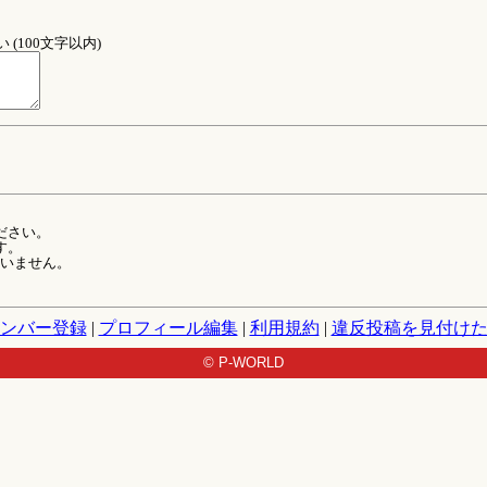
(100文字以内)
ださい。
す。
ていません。
ンバー登録
|
プロフィール編集
|
利用規約
|
違反投稿を見付け
© P-WORLD