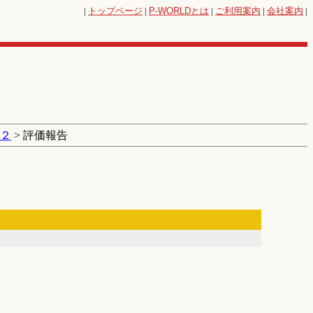
|
トップページ
|
P-WORLD
とは
|
ご利用案内
|
会社案内
|
Ｙ２
> 評価報告