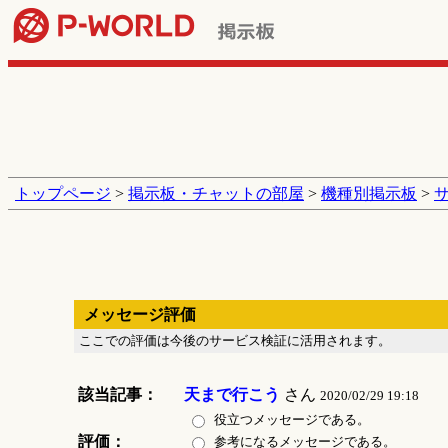
トップページ
>
掲示板・チャットの部屋
>
機種別掲示板
>
メッセージ評価
ここでの評価は今後のサービス検証に活用されます。
該当記事：
天まで行こう
さん
2020/02/29 19:18
役立つメッセージである。
評価：
参考になるメッセージである。