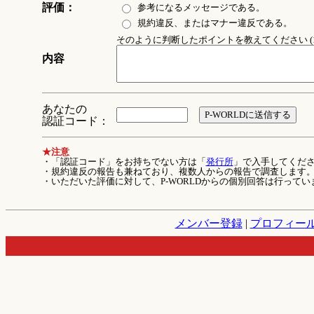
評価：
参考になるメッセージである。
規約違反、またはマナー違反である。
そのように判断したポイントを教えてください (1
内容
あなたの
認証コード：
★注意
・「認証コード」をお持ちでない方は「
発行所
」で入手してくだ
・規約違反の報告も兼ねており、複数人からの報告で調査します
・いただいた評価に対して、P-WORLDからの個別回答は行ってい
メンバー登録
|
プロフィー