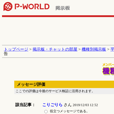
トップページ
>
掲示板・チャットの部屋
>
機種別掲示板
>
告
メッセージ評価
ここでの評価は今後のサービス検証に活用されます。
該当記事：
こりごりら
さん
2019/12/03 12:52
役立つメッセージである。