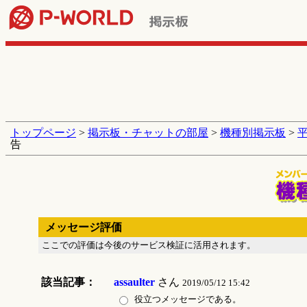
トップページ
>
掲示板・チャットの部屋
>
機種別掲示板
>
告
メッセージ評価
ここでの評価は今後のサービス検証に活用されます。
該当記事：
assaulter
さん
2019/05/12 15:42
役立つメッセージである。