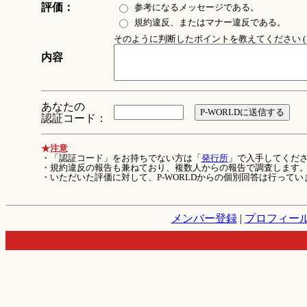
評価：
参考になるメッセージである。
規約違反、またはマナー違反である。
そのように判断したポイントを教えてください (1
内容
あなたの
認証コード：
★注意
・「認証コード」をお持ちでない方は「
発行所
」で入手してくだ
・規約違反の報告も兼ねており、複数人からの報告で調査します
・いただいた評価に対して、P-WORLDからの個別回答は行ってい
メンバー登録
|
プロフィー