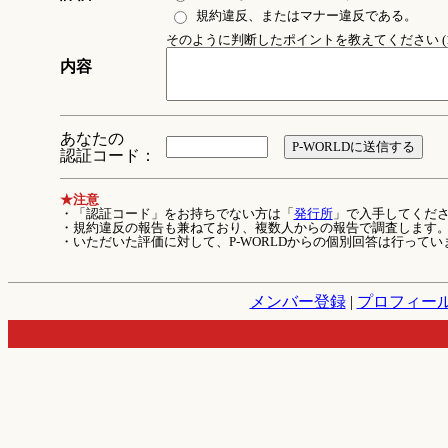
規約違反、またはマナー違反である。
そのように判断したポイントを教えてください (1
内容
あなたの
認証コード：
★注意
・「認証コード」をお持ちでない方は「
発行所
」で入手してくだ
・規約違反の報告も兼ねており、複数人からの報告で調査します
・いただいた評価に対して、P-WORLDからの個別回答は行ってい
メンバー登録
|
プロフィー