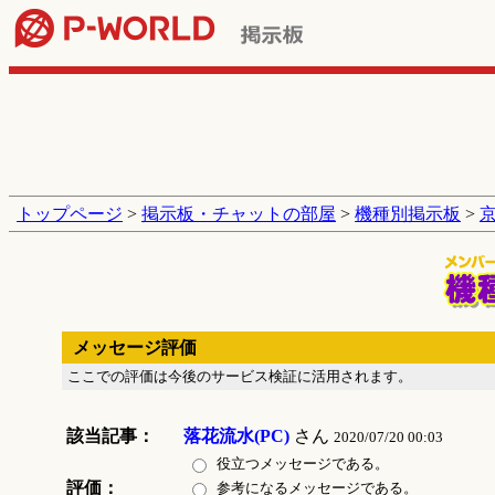
トップページ
>
掲示板・チャットの部屋
>
機種別掲示板
>
メッセージ評価
ここでの評価は今後のサービス検証に活用されます。
該当記事：
落花流水(PC)
さん
2020/07/20 00:03
役立つメッセージである。
評価：
参考になるメッセージである。