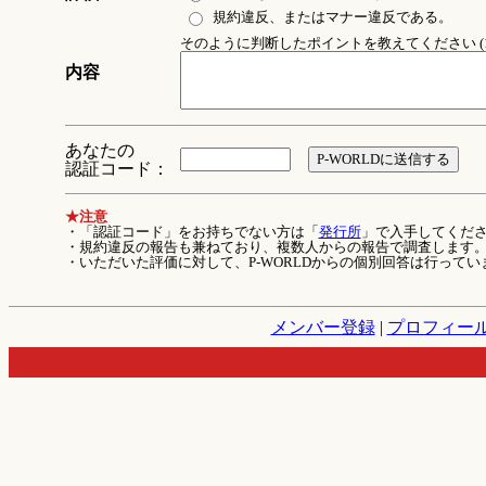
規約違反、またはマナー違反である。
そのように判断したポイントを教えてください (1
内容
あなたの
認証コード：
★注意
・「認証コード」をお持ちでない方は「
発行所
」で入手してくだ
・規約違反の報告も兼ねており、複数人からの報告で調査します
・いただいた評価に対して、P-WORLDからの個別回答は行ってい
メンバー登録
|
プロフィー