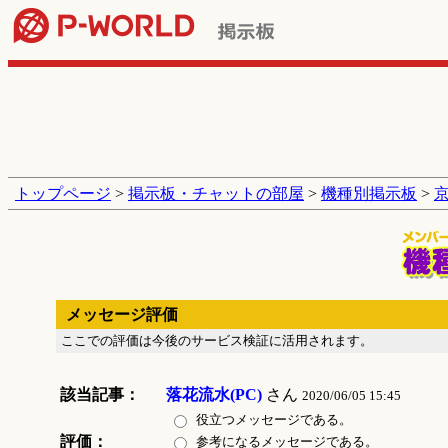
トップページ
>
掲示板・チャットの部屋
>
機種別掲示板
>
メッセージ評価
ここでの評価は今後のサービス検証に活用されます。
該当記事：
落花流水(PC)
さん
2020/06/05 15:45
役立つメッセージである。
評価：
参考になるメッセージである。