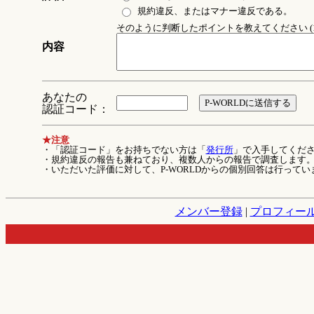
規約違反、またはマナー違反である。
そのように判断したポイントを教えてください (1
内容
あなたの
認証コード：
★注意
・「認証コード」をお持ちでない方は「
発行所
」で入手してくだ
・規約違反の報告も兼ねており、複数人からの報告で調査します
・いただいた評価に対して、P-WORLDからの個別回答は行ってい
メンバー登録
|
プロフィー