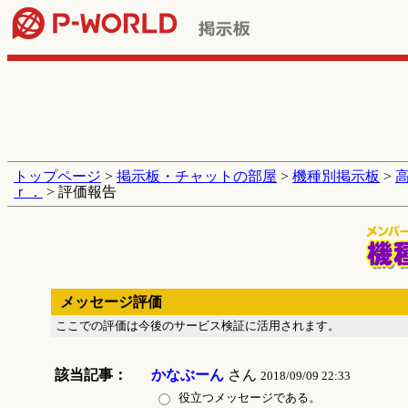
トップページ
>
掲示板・チャットの部屋
>
機種別掲示板
>
ｒ．
> 評価報告
メッセージ評価
ここでの評価は今後のサービス検証に活用されます。
該当記事：
かなぶーん
さん
2018/09/09 22:33
役立つメッセージである。