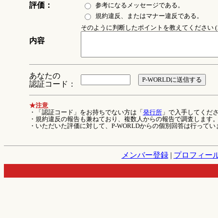
評価：
参考になるメッセージである。
規約違反、またはマナー違反である。
そのように判断したポイントを教えてください (1
内容
あなたの
認証コード：
★注意
・「認証コード」をお持ちでない方は「
発行所
」で入手してくだ
・規約違反の報告も兼ねており、複数人からの報告で調査します
・いただいた評価に対して、P-WORLDからの個別回答は行ってい
メンバー登録
|
プロフィー