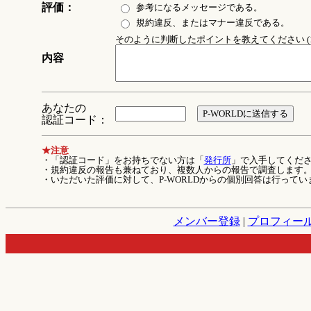
評価：
参考になるメッセージである。
規約違反、またはマナー違反である。
そのように判断したポイントを教えてください (1
内容
あなたの
認証コード：
★注意
・「認証コード」をお持ちでない方は「
発行所
」で入手してくだ
・規約違反の報告も兼ねており、複数人からの報告で調査します
・いただいた評価に対して、P-WORLDからの個別回答は行ってい
メンバー登録
|
プロフィー