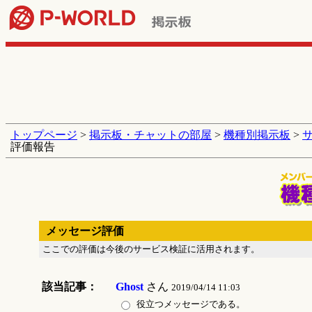
トップページ
>
掲示板・チャットの部屋
>
機種別掲示板
>
評価報告
メッセージ評価
ここでの評価は今後のサービス検証に活用されます。
該当記事：
Ghost
さん
2019/04/14 11:03
役立つメッセージである。