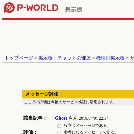
トップページ
>
掲示板・チャットの部屋
>
機種別掲示板
>
メッセージ評価
ここでの評価は今後のサービス検証に活用されます。
該当記事：
Ghost
さん
2019/04/01 22:34
役立つメッセージである。
評価：
参考になるメッセージである。