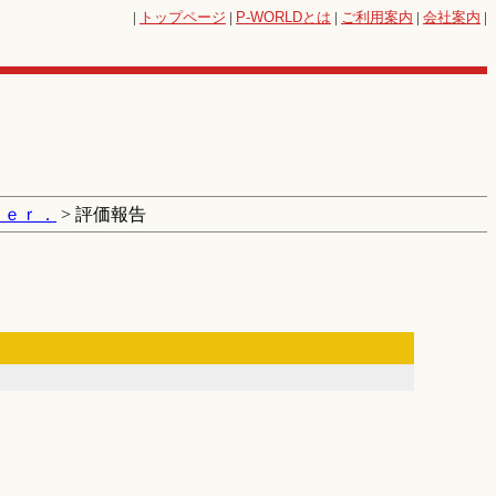
|
トップページ
|
P-WORLD
とは
|
ご利用案内
|
会社案内
|
Ｖｅｒ．
> 評価報告