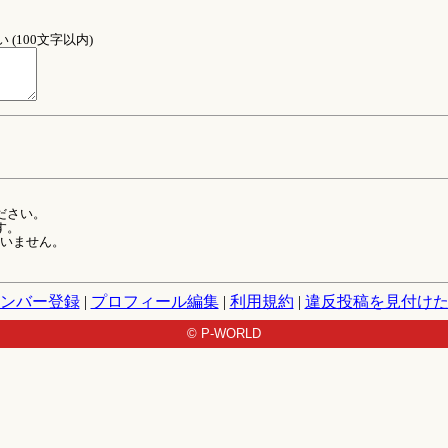
(100文字以内)
ださい。
す。
ていません。
ンバー登録
|
プロフィール編集
|
利用規約
|
違反投稿を見付け
© P-WORLD