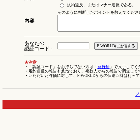
規約違反、またはマナー違反である。
そのように判断したポイントを教えてください 
内容
あなたの
認証コード：
★注意
・「認証コード」をお持ちでない方は「
発行所
」で入手してく
・規約違反の報告も兼ねており、複数人からの報告で調査しま
・いただいた評価に対して、P-WORLDからの個別回答は行っ
メ