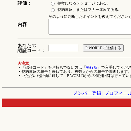
評価：
参考になるメッセージである。
規約違反、またはマナー違反である。
そのように判断したポイントを教えてください (1
内容
あなたの
認証コード：
★注意
・「認証コード」をお持ちでない方は「
発行所
」で入手してくだ
・規約違反の報告も兼ねており、複数人からの報告で調査します
・いただいた評価に対して、P-WORLDからの個別回答は行ってい
メンバー登録
|
プロフィー