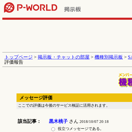
トップページ
>
掲示板・チャットの部屋
>
機種別掲示板
>
評価報告
メッセージ評価
ここでの評価は今後のサービス検証に活用されます。
該当記事：
黒木桃子
さん
2018/10/07 20:18
役立つメッセージである。