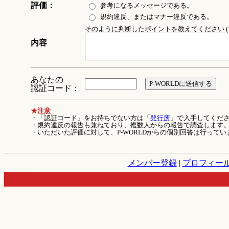
評価：
参考になるメッセージである。
規約違反、またはマナー違反である。
そのように判断したポイントを教えてください (1
内容
あなたの
認証コード：
★注意
・「認証コード」をお持ちでない方は「
発行所
」で入手してくだ
・規約違反の報告も兼ねており、複数人からの報告で調査します
・いただいた評価に対して、P-WORLDからの個別回答は行ってい
メンバー登録
|
プロフィー