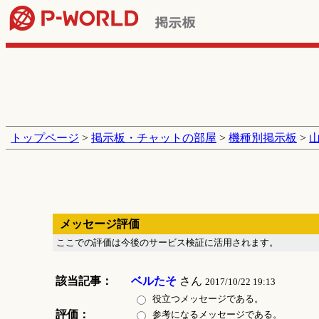
トップページ
>
掲示板・チャットの部屋
>
機種別掲示板
>
メッセージ評価
ここでの評価は今後のサービス検証に活用されます。
該当記事：
ベルたそ
さん
2017/10/22 19:13
役立つメッセージである。
評価：
参考になるメッセージである。