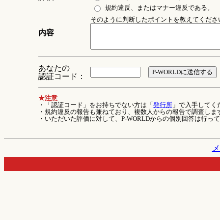
規約違反、またはマナー違反である。
そのように判断したポイントを教えてください 
内容
あなたの
認証コード：
★注意
・「認証コード」をお持ちでない方は「
発行所
」で入手してく
・規約違反の報告も兼ねており、複数人からの報告で調査しま
・いただいた評価に対して、P-WORLDからの個別回答は行っ
メ