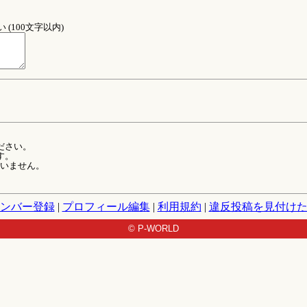
(100文字以内)
ださい。
す。
ていません。
ンバー登録
|
プロフィール編集
|
利用規約
|
違反投稿を見付け
© P-WORLD