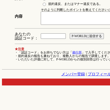
規約違反、またはマナー違反である。
そのように判断したポイントを教えてください (1
内容
あなたの
認証コード：
★注意
・「認証コード」をお持ちでない方は「
発行所
」で入手してくだ
・規約違反の報告も兼ねており、複数人からの報告で調査します
・いただいた評価に対して、P-WORLDからの個別回答は行ってい
メンバー登録
|
プロフィー