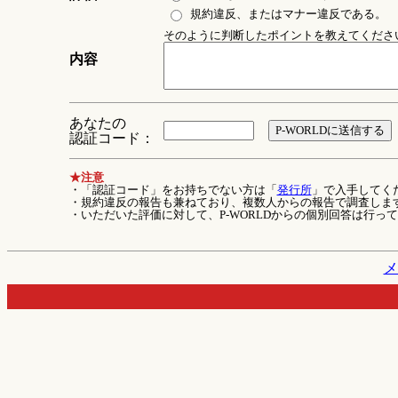
規約違反、またはマナー違反である。
そのように判断したポイントを教えてください 
内容
あなたの
認証コード：
★注意
・「認証コード」をお持ちでない方は「
発行所
」で入手してく
・規約違反の報告も兼ねており、複数人からの報告で調査しま
・いただいた評価に対して、P-WORLDからの個別回答は行っ
メ