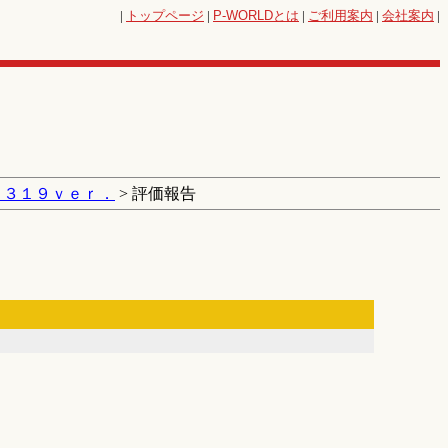
|
トップページ
|
P-WORLD
とは
|
ご利用案内
|
会社案内
|
 ３１９ｖｅｒ．
> 評価報告