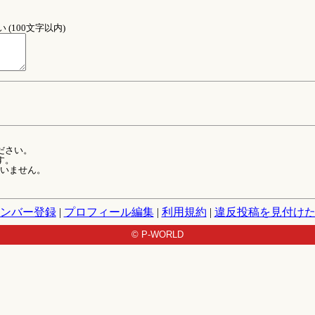
(100文字以内)
ださい。
す。
ていません。
ンバー登録
|
プロフィール編集
|
利用規約
|
違反投稿を見付け
© P-WORLD