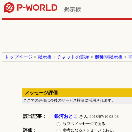
トップページ
>
掲示板・チャットの部屋
>
機種別掲示板
>
メッセージ評価
ここでの評価は今後のサービス検証に活用されます。
該当記事：
銀河おとこ
さん
2018/07/10 08:03
役立つメッセージである。
評価：
参考になるメッセージである。