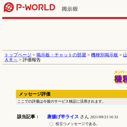
トップページ
>
掲示板・チャットの部屋
>
機種別掲示板
>
ＡＲ～
> 評価報告
メッセージ評価
ここでの評価は今後のサービス検証に活用されます。
該当記事：
唐揚げ半ライス
さん
2021/09/23 16:32
役立つメッセージである。