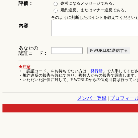
評価：
参考になるメッセージである。
規約違反、またはマナー違反である。
そのように判断したポイントを教えてください (1
内容
あなたの
認証コード：
★注意
・「認証コード」をお持ちでない方は「
発行所
」で入手してくだ
・規約違反の報告も兼ねており、複数人からの報告で調査します
・いただいた評価に対して、P-WORLDからの個別回答は行ってい
メンバー登録
|
プロフィー