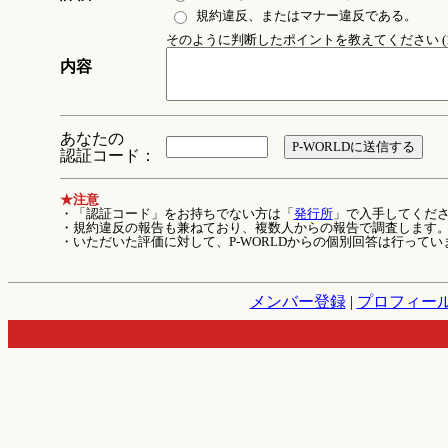
規約違反、またはマナー違反である。
そのように判断したポイントを教えてください (1
内容
あなたの
認証コード：
★注意
・「認証コード」をお持ちでない方は「
発行所
」で入手してくだ
・規約違反の報告も兼ねており、複数人からの報告で調査します
・いただいた評価に対して、P-WORLDからの個別回答は行ってい
メンバー登録
|
プロフィー