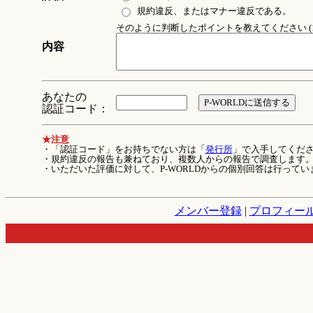
規約違反、またはマナー違反である。
そのように判断したポイントを教えてください (1
内容
あなたの
認証コード：
★注意
・「認証コード」をお持ちでない方は「
発行所
」で入手してくだ
・規約違反の報告も兼ねており、複数人からの報告で調査します
・いただいた評価に対して、P-WORLDからの個別回答は行ってい
メンバー登録
|
プロフィー