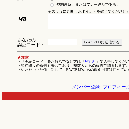
規約違反、またはマナー違反である。
そのように判断したポイントを教えてください (1
内容
あなたの
認証コード：
★注意
・「認証コード」をお持ちでない方は「
発行所
」で入手してくだ
・規約違反の報告も兼ねており、複数人からの報告で調査します
・いただいた評価に対して、P-WORLDからの個別回答は行ってい
メンバー登録
|
プロフィー