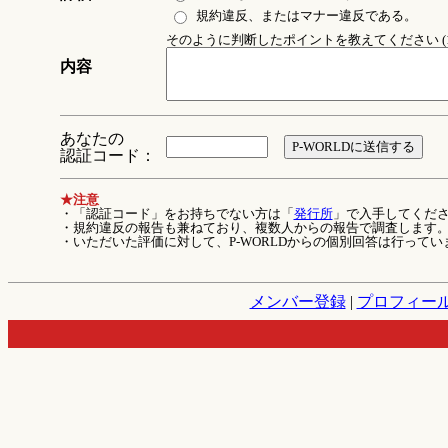
規約違反、またはマナー違反である。
そのように判断したポイントを教えてください (1
内容
あなたの
認証コード：
★注意
・「認証コード」をお持ちでない方は「
発行所
」で入手してくだ
・規約違反の報告も兼ねており、複数人からの報告で調査します
・いただいた評価に対して、P-WORLDからの個別回答は行ってい
メンバー登録
|
プロフィー