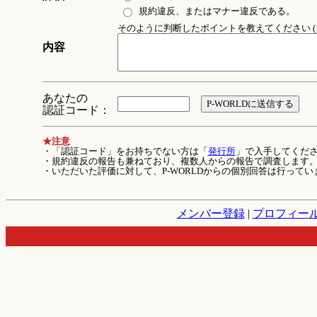
規約違反、またはマナー違反である。
そのように判断したポイントを教えてください (1
内容
あなたの
認証コード：
★注意
・「認証コード」をお持ちでない方は「
発行所
」で入手してくだ
・規約違反の報告も兼ねており、複数人からの報告で調査します
・いただいた評価に対して、P-WORLDからの個別回答は行ってい
メンバー登録
|
プロフィー