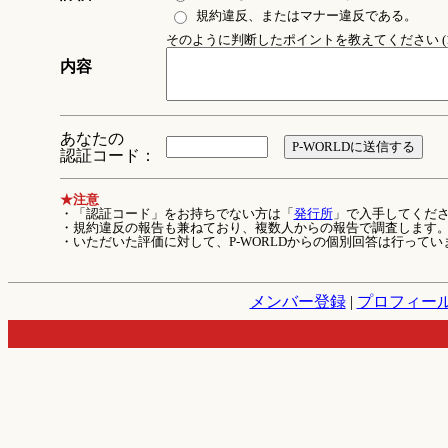
規約違反、またはマナー違反である。
そのように判断したポイントを教えてください (1
内容
あなたの
認証コード：
★注意
・「認証コード」をお持ちでない方は「
発行所
」で入手してくだ
・規約違反の報告も兼ねており、複数人からの報告で調査します
・いただいた評価に対して、P-WORLDからの個別回答は行ってい
メンバー登録
|
プロフィー