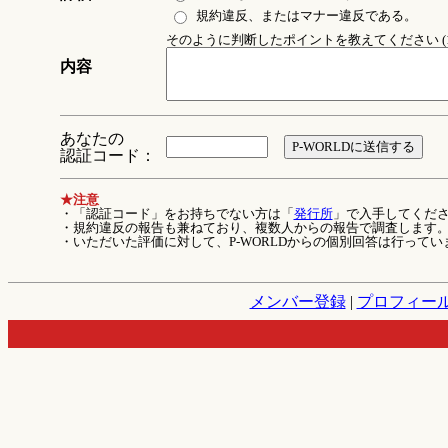
規約違反、またはマナー違反である。
そのように判断したポイントを教えてください (1
内容
あなたの
認証コード：
★注意
・「認証コード」をお持ちでない方は「
発行所
」で入手してくだ
・規約違反の報告も兼ねており、複数人からの報告で調査します
・いただいた評価に対して、P-WORLDからの個別回答は行ってい
メンバー登録
|
プロフィー