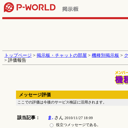
トップページ
>
掲示板・チャットの部屋
>
機種別掲示板
>
> 評価報告
メッセージ評価
ここでの評価は今後のサービス検証に活用されます。
該当記事：
ま.
さん
2010/11/27 18:09
役立つメッセージである。