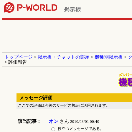
トップページ
>
掲示板・チャットの部屋
>
機種別掲示板
>
> 評価報告
メッセージ評価
ここでの評価は今後のサービス検証に活用されます。
該当記事：
オン
さん
2010/03/01 00:40
役立つメッセージである。