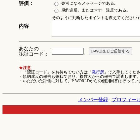
評価：
参考になるメッセージである。
規約違反、またはマナー違反である。
そのように判断したポイントを教えてください (1
内容
あなたの
認証コード：
★注意
・「認証コード」をお持ちでない方は「
発行所
」で入手してくだ
・規約違反の報告も兼ねており、複数人からの報告で調査します
・いただいた評価に対して、P-WORLDからの個別回答は行ってい
メンバー登録
|
プロフィー