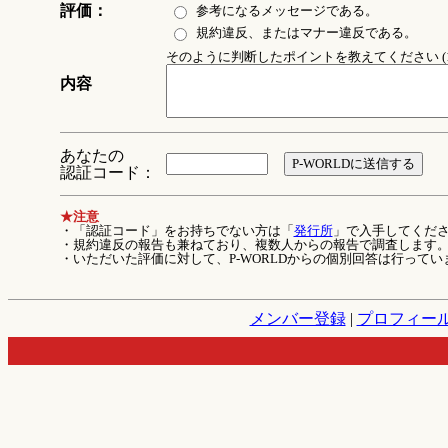
評価：
参考になるメッセージである。
規約違反、またはマナー違反である。
そのように判断したポイントを教えてください (1
内容
あなたの
認証コード：
★注意
・「認証コード」をお持ちでない方は「
発行所
」で入手してくだ
・規約違反の報告も兼ねており、複数人からの報告で調査します
・いただいた評価に対して、P-WORLDからの個別回答は行ってい
メンバー登録
|
プロフィー