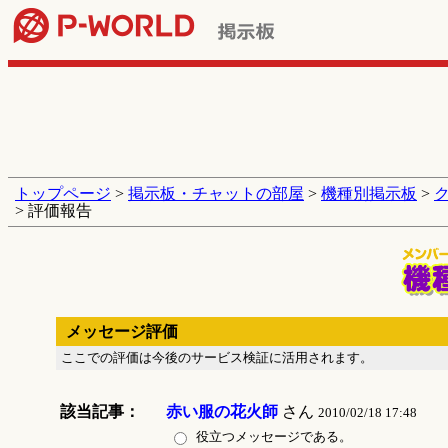
トップページ
>
掲示板・チャットの部屋
>
機種別掲示板
>
> 評価報告
メッセージ評価
ここでの評価は今後のサービス検証に活用されます。
該当記事：
赤い服の花火師
さん
2010/02/18 17:48
役立つメッセージである。