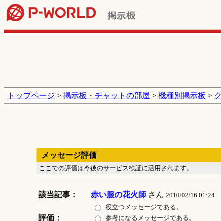
トップページ
>
掲示板・チャットの部屋
>
機種別掲示板
>
メッセージ評価
ここでの評価は今後のサービス検証に活用されます。
該当記事：
赤い服の花火師
さん
2010/02/16 01:24
役立つメッセージである。
評価：
参考になるメッセージである。