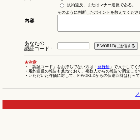
規約違反、またはマナー違反である。
そのように判断したポイントを教えてください 
内容
あなたの
認証コード：
★注意
・「認証コード」をお持ちでない方は「
発行所
」で入手してく
・規約違反の報告も兼ねており、複数人からの報告で調査しま
・いただいた評価に対して、P-WORLDからの個別回答は行っ
メ