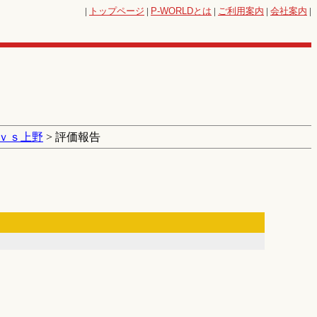
|
トップページ
|
P-WORLD
とは
|
ご利用案内
|
会社案内
|
ｖｓ上野
> 評価報告