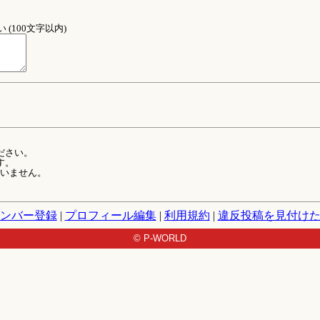
(100文字以内)
ださい。
す。
ていません。
ンバー登録
|
プロフィール編集
|
利用規約
|
違反投稿を見付け
© P-WORLD