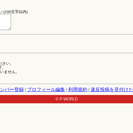
(100文字以内)
ださい。
す。
ていません。
ンバー登録
|
プロフィール編集
|
利用規約
|
違反投稿を見付け
© P-WORLD