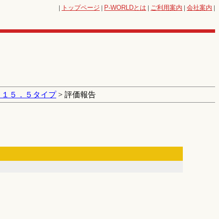
|
トップページ
|
P-WORLD
とは
|
ご利用案内
|
会社案内
|
３１５．５タイプ
> 評価報告