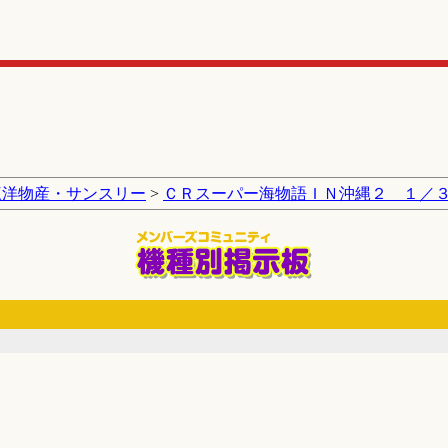
三洋物産・サンスリー
>
ＣＲスーパー海物語ＩＮ沖縄２ １／