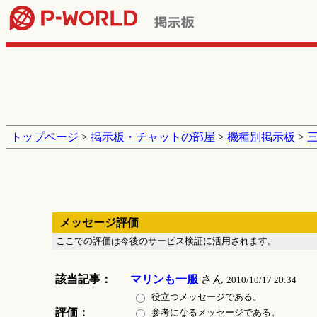
トップページ
>
掲示板・チャットの部屋
>
機種別掲示板
>
メッセージ評価
ここでの評価は今後のサービス検証に活用されます。
該当記事：
マリンも一服
さん
2010/10/17 20:34
役立つメッセージである。
評価：
参考になるメッセージである。