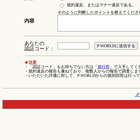
規約違反、またはマナー違反である。
そのように判断したポイントを教えてください 
内容
あなたの
認証コード：
★注意
・「認証コード」をお持ちでない方は「
発行所
」で入手してく
・規約違反の報告も兼ねており、複数人からの報告で調査しま
・いただいた評価に対して、P-WORLDからの個別回答は行っ
メ