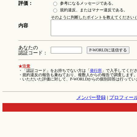
評価：
参考になるメッセージである。
規約違反、またはマナー違反である。
そのように判断したポイントを教えてください (1
内容
あなたの
認証コード：
★注意
・「認証コード」をお持ちでない方は「
発行所
」で入手してくだ
・規約違反の報告も兼ねており、複数人からの報告で調査します
・いただいた評価に対して、P-WORLDからの個別回答は行ってい
メンバー登録
|
プロフィー