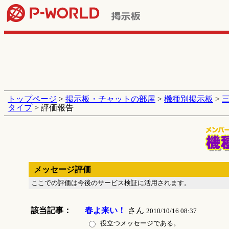
トップページ
>
掲示板・チャットの部屋
>
機種別掲示板
>
タイプ
> 評価報告
メッセージ評価
ここでの評価は今後のサービス検証に活用されます。
該当記事：
春よ来い！
さん
2010/10/16 08:37
役立つメッセージである。