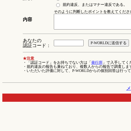
規約違反、またはマナー違反である。
そのように判断したポイントを教えてください 
内容
あなたの
認証コード：
★注意
・「認証コード」をお持ちでない方は「
発行所
」で入手してく
・規約違反の報告も兼ねており、複数人からの報告で調査しま
・いただいた評価に対して、P-WORLDからの個別回答は行っ
メ