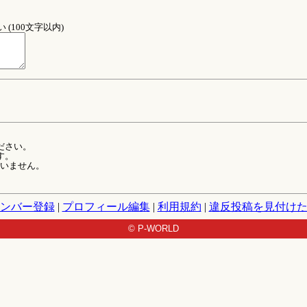
(100文字以内)
ださい。
す。
ていません。
ンバー登録
|
プロフィール編集
|
利用規約
|
違反投稿を見付け
© P-WORLD