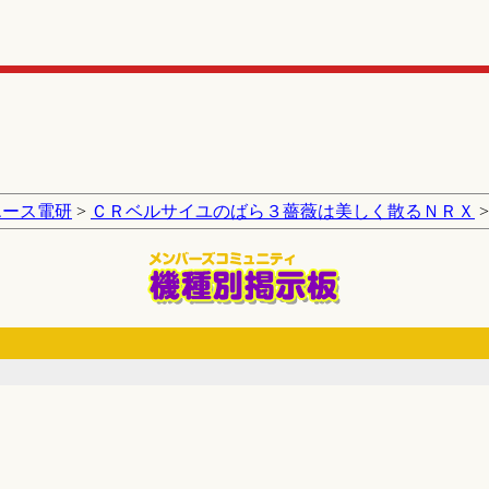
エース電研
>
ＣＲベルサイユのばら３薔薇は美しく散るＮＲＸ