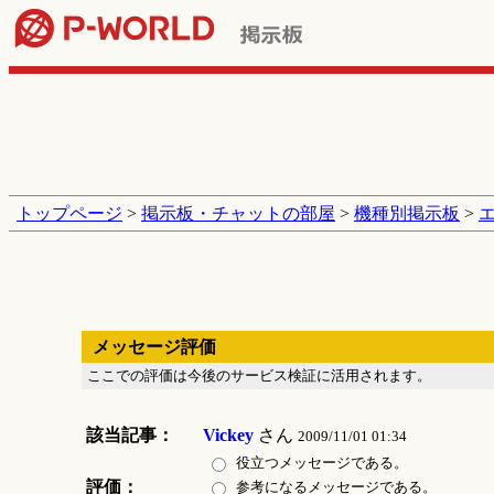
トップページ
>
掲示板・チャットの部屋
>
機種別掲示板
>
メッセージ評価
ここでの評価は今後のサービス検証に活用されます。
該当記事：
Vickey
さん
2009/11/01 01:34
役立つメッセージである。
評価：
参考になるメッセージである。