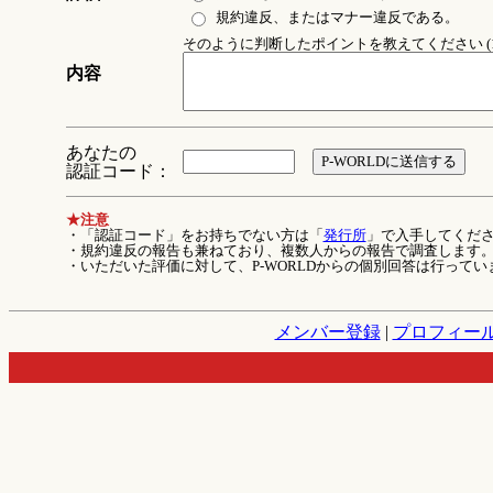
規約違反、またはマナー違反である。
そのように判断したポイントを教えてください (1
内容
あなたの
認証コード：
★注意
・「認証コード」をお持ちでない方は「
発行所
」で入手してくだ
・規約違反の報告も兼ねており、複数人からの報告で調査します
・いただいた評価に対して、P-WORLDからの個別回答は行ってい
メンバー登録
|
プロフィー