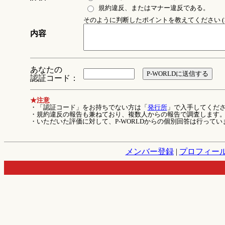
規約違反、またはマナー違反である。
そのように判断したポイントを教えてください (1
内容
あなたの
認証コード：
★注意
・「認証コード」をお持ちでない方は「
発行所
」で入手してくだ
・規約違反の報告も兼ねており、複数人からの報告で調査します
・いただいた評価に対して、P-WORLDからの個別回答は行ってい
メンバー登録
|
プロフィー