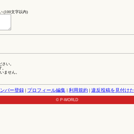
(100文字以内)
ださい。
す。
ていません。
ンバー登録
|
プロフィール編集
|
利用規約
|
違反投稿を見付け
© P-WORLD