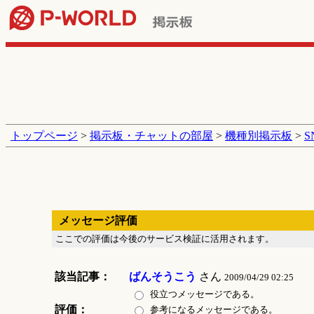
トップページ
>
掲示板・チャットの部屋
>
機種別掲示板
>
メッセージ評価
ここでの評価は今後のサービス検証に活用されます。
該当記事：
ばんそうこう
さん
2009/04/29 02:25
役立つメッセージである。
評価：
参考になるメッセージである。