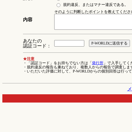
規約違反、またはマナー違反である。
そのように判断したポイントを教えてください 
内容
あなたの
認証コード：
★注意
・「認証コード」をお持ちでない方は「
発行所
」で入手してく
・規約違反の報告も兼ねており、複数人からの報告で調査しま
・いただいた評価に対して、P-WORLDからの個別回答は行っ
メ