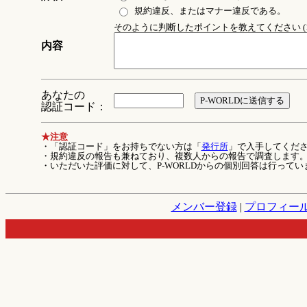
規約違反、またはマナー違反である。
そのように判断したポイントを教えてください (1
内容
あなたの
認証コード：
★注意
・「認証コード」をお持ちでない方は「
発行所
」で入手してくだ
・規約違反の報告も兼ねており、複数人からの報告で調査します
・いただいた評価に対して、P-WORLDからの個別回答は行ってい
メンバー登録
|
プロフィー