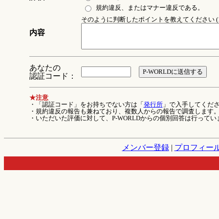
規約違反、またはマナー違反である。
そのように判断したポイントを教えてください (1
内容
あなたの
認証コード：
★注意
・「認証コード」をお持ちでない方は「
発行所
」で入手してくだ
・規約違反の報告も兼ねており、複数人からの報告で調査します
・いただいた評価に対して、P-WORLDからの個別回答は行ってい
メンバー登録
|
プロフィー