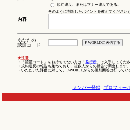
規約違反、またはマナー違反である。
そのように判断したポイントを教えてください (1
内容
あなたの
認証コード：
★注意
・「認証コード」をお持ちでない方は「
発行所
」で入手してくだ
・規約違反の報告も兼ねており、複数人からの報告で調査します
・いただいた評価に対して、P-WORLDからの個別回答は行ってい
メンバー登録
|
プロフィー