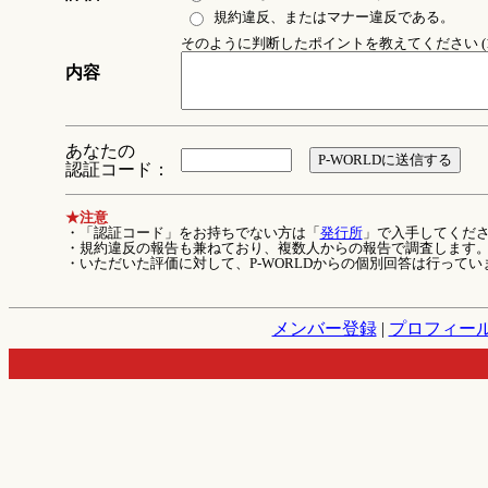
規約違反、またはマナー違反である。
そのように判断したポイントを教えてください (1
内容
あなたの
認証コード：
★注意
・「認証コード」をお持ちでない方は「
発行所
」で入手してくだ
・規約違反の報告も兼ねており、複数人からの報告で調査します
・いただいた評価に対して、P-WORLDからの個別回答は行ってい
メンバー登録
|
プロフィー