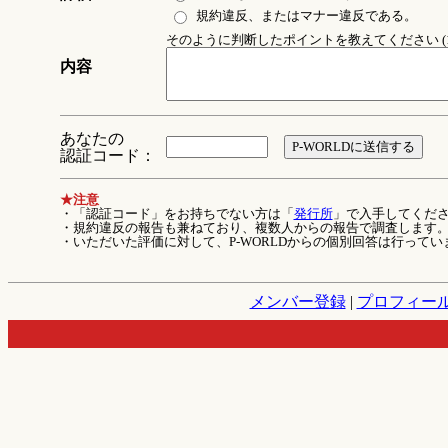
規約違反、またはマナー違反である。
そのように判断したポイントを教えてください (1
内容
あなたの
認証コード：
★注意
・「認証コード」をお持ちでない方は「
発行所
」で入手してくだ
・規約違反の報告も兼ねており、複数人からの報告で調査します
・いただいた評価に対して、P-WORLDからの個別回答は行ってい
メンバー登録
|
プロフィー