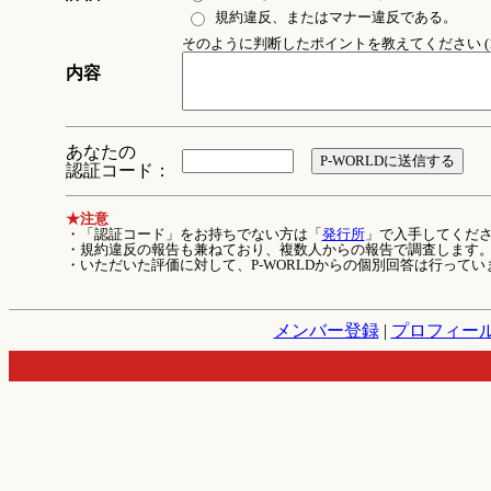
規約違反、またはマナー違反である。
そのように判断したポイントを教えてください (1
内容
あなたの
認証コード：
★注意
・「認証コード」をお持ちでない方は「
発行所
」で入手してくだ
・規約違反の報告も兼ねており、複数人からの報告で調査します
・いただいた評価に対して、P-WORLDからの個別回答は行ってい
メンバー登録
|
プロフィー