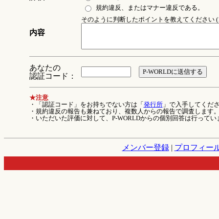
規約違反、またはマナー違反である。
そのように判断したポイントを教えてください (1
内容
あなたの
認証コード：
★注意
・「認証コード」をお持ちでない方は「
発行所
」で入手してくだ
・規約違反の報告も兼ねており、複数人からの報告で調査します
・いただいた評価に対して、P-WORLDからの個別回答は行ってい
メンバー登録
|
プロフィー