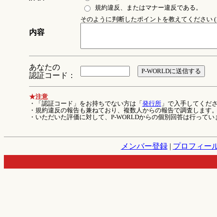
規約違反、またはマナー違反である。
そのように判断したポイントを教えてください (1
内容
あなたの
認証コード：
★注意
・「認証コード」をお持ちでない方は「
発行所
」で入手してくだ
・規約違反の報告も兼ねており、複数人からの報告で調査します
・いただいた評価に対して、P-WORLDからの個別回答は行ってい
メンバー登録
|
プロフィー