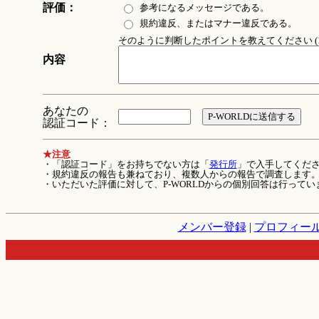
評価：
参考になるメッセージである。
規約違反、またはマナー違反である。
そのように判断したポイントを教えてください (1
内容
あなたの
認証コード：
★注意
・「認証コード」をお持ちでない方は「
発行所
」で入手してくだ
・規約違反の報告も兼ねており、複数人からの報告で調査します
・いただいた評価に対して、P-WORLDからの個別回答は行ってい
メンバー登録
|
プロフィー