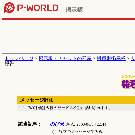
トップページ
>
掲示板・チャットの部屋
>
機種別掲示板
>
報告
メッセージ評価
ここでの評価は今後のサービス検証に活用されます。
該当記事：
のび犬
さん
2008/06/04 22:48
役立つメッセージである。