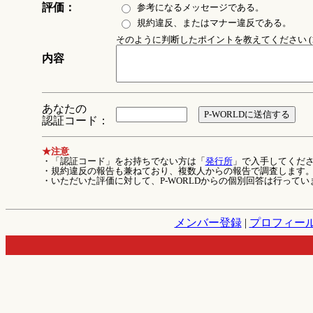
評価：
参考になるメッセージである。
規約違反、またはマナー違反である。
そのように判断したポイントを教えてください (1
内容
あなたの
認証コード：
★注意
・「認証コード」をお持ちでない方は「
発行所
」で入手してくだ
・規約違反の報告も兼ねており、複数人からの報告で調査します
・いただいた評価に対して、P-WORLDからの個別回答は行ってい
メンバー登録
|
プロフィー