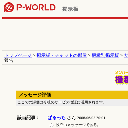
トップページ
>
掲示板・チャットの部屋
>
機種別掲示板
>
報告
メッセージ評価
ここでの評価は今後のサービス検証に活用されます。
該当記事：
ぱるっち
さん
2008/06/03 20:01
役立つメッセージである。